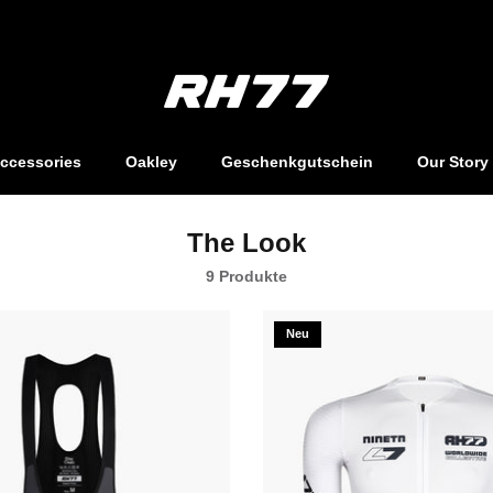
EU - Kostenlose Lieferung ab €200,-
ccessories
Oakley
Geschenkgutschein
Our Story
The Look
9 Produkte
Neu