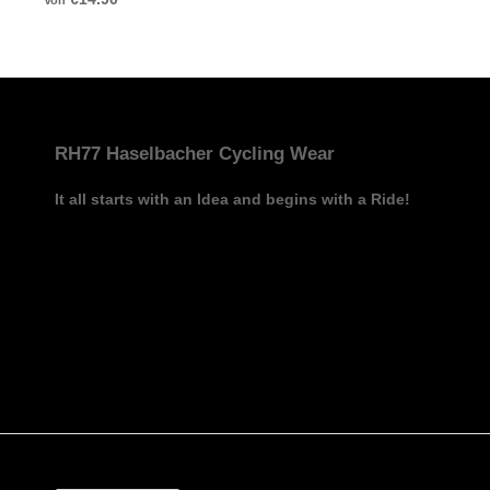
RH77 Haselbacher Cycling Wear
It all starts with an Idea and begins with a Ride!