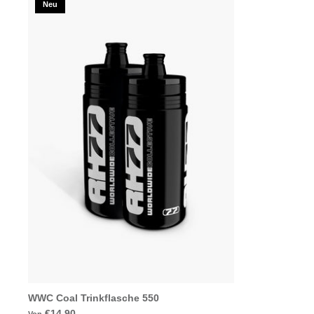
Neu
WWC Coal Trinkflasche 550
€14.90
Von