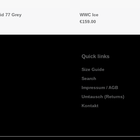
id 77 Grey
WWC Ice
€159.00
Quick links
Size Guide
Search
Impressum / AGB
Umtausch (Returns)
Kontakt