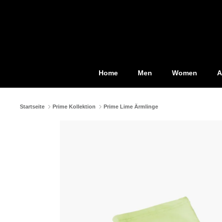
Direkt
zum
Inhalt
Home
Men
Women
A
Startseite
Prime Kollektion
Prime Lime Ärmlinge