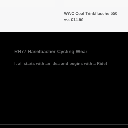
WWC Coal Trinkflasche 550
€14.90
Von
RH77 Haselbacher Cycling Wear
It all starts with an Idea and begins with a Ride!