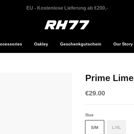
EU - Kostenlose Lieferung ab €200,-
ccessories
Oakley
Geschenkgutschein
Our Story
Prime Lime
€29.00
Size
S/M
L/XL