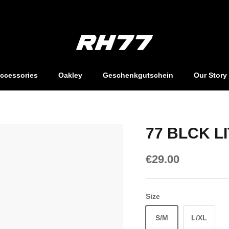
EU - Kostenlose Lieferung ab €200,-
ccessories
Oakley
Geschenkgutschein
Our Story
77 BLCK LI
€29.00
Size
S/M
L/XL