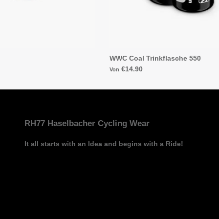
WWC Coal Trinkflasche 550
€14.90
Von
RH77 Haselbacher Cycling Wear
It all starts with an Idea and begins with a Ride!