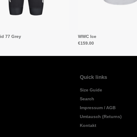
id 77 Grey
WWC Ice
€159.00
Quick links
Size Guide
Search
Impressum / AGB
Umtausch (Returns)
Kontakt