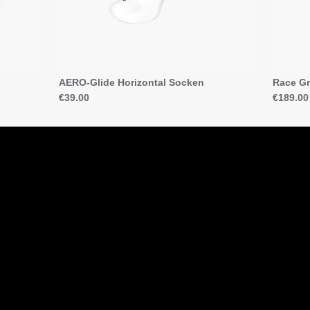
AERO-Glide Horizontal Socken
Race Gr
€39.00
€189.00