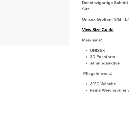
Der einzigartige Schnit
Sitz.
Unisex Größen:
S/M - L
View Size Guide
Merkmale:
UNISEX
3D Passform
Atmungsaktive
Pflegehinweis:
30°C Wäsche
keine Weichspüler