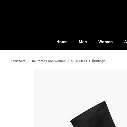
Direkt
zum
Inhalt
Home
Men
Women
A
Startseite
The Prime Look Women
77 BLCK LITE Ärmlinge