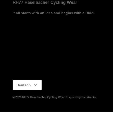
RH77 Haselbacher Cycling Wear
It all starts with an Idea and begins with a Ride!
Sprache
Deutsch
© 2026
RH77 Haselbacher Cycling Wear
.
Inspired by the streets.