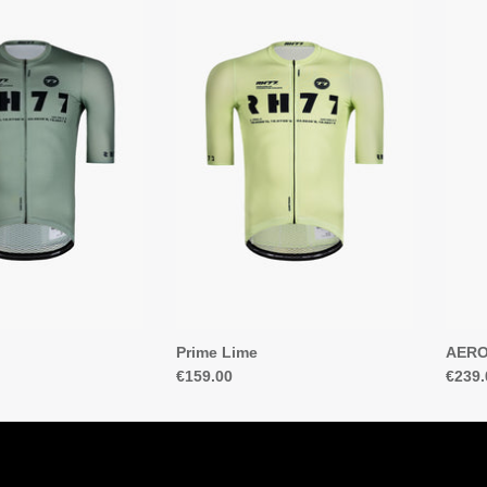
Prime Lime
AERO
€159.00
€239.