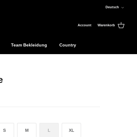
Sprache
Deutsch
Account
Warenkorb
Team Bekleidung
Country
e
S
M
L
XL