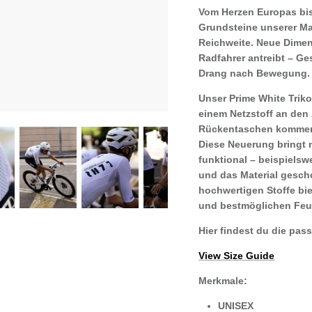
Vom Herzen Europas bis 
Grundsteine unserer Ma
Reichweite. Neue Dimen
Radfahrer antreibt – Ge
Drang nach Bewegung
Unser
Prime White
Triko
einem Netzstoff an den 
Rückentaschen kommen 
Diese Neuerung bringt n
funktional – beispiels
und das Material gesch
hochwertigen Stoffe bie
und bestmöglichen Feuc
Hier findest du die pa
View Size Guide
Merkmale:
UNISEX