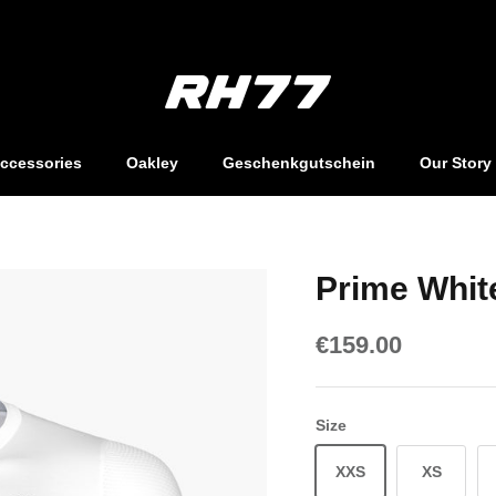
EU - Kostenlose Lieferung ab €200,-
ccessories
Oakley
Geschenkgutschein
Our Story
Prime Whit
€159.00
Size
XXS
XS