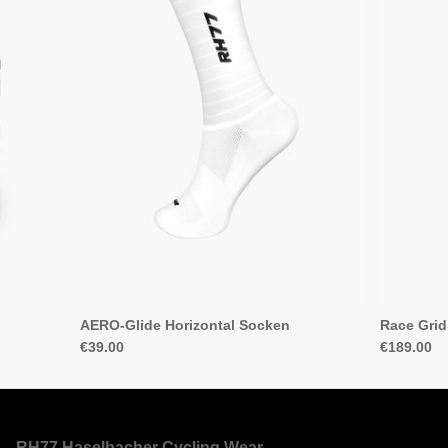
AERO-Glide Horizontal Socken
Race Grid
€39.00
€189.00
RH77 Haselbacher Cycling Wear