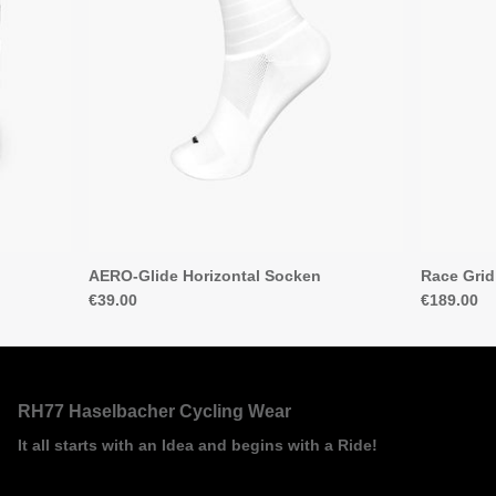
AERO-Glide Horizontal Socken
Race Grid
€39.00
€189.00
RH77 Haselbacher Cycling Wear
It all starts with an Idea and begins with a Ride!