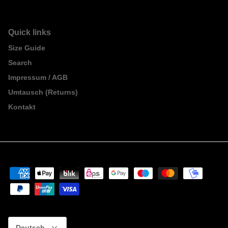
Quick links
Size Guide
Search
Impressum / AGB
Umtausch (Returns)
Kontakt
Sprache
Deutsch